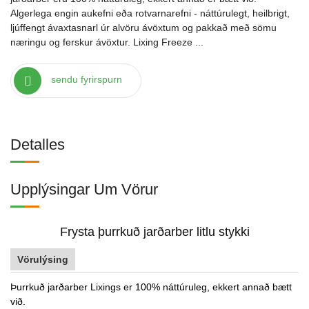
Algerlega engin aukefni eða rotvarnarefni - náttúrulegt, heilbrigt,
ljúffengt ávaxtasnarl úr alvöru ávöxtum og pakkað með sömu
næringu og ferskur ávöxtur. Lixing Freeze ...
sendu fyrirspurn
Detalles
Upplýsingar Um Vörur
Frysta þurrkuð jarðarber litlu stykki
Vörulýsing
Þurrkuð jarðarber Lixings er 100% náttúruleg, ekkert annað bætt
við.