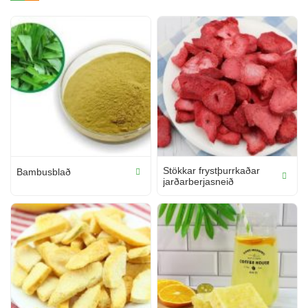
Stökkar frystþurrkaðar
Bambusblað
jarðarberjasneið