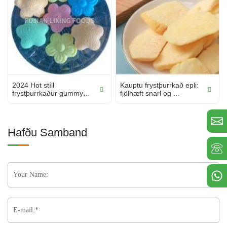
2024 Hot stíll
Kauptu frystþurrkað epli:
frystþurrkaður gummy
fjölhæft snarl og ...
nammi bragð c ...
Hafðu Samband