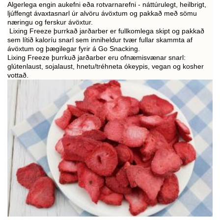
Algerlega engin aukefni eða rotvarnarefni - náttúrulegt, heilbrigt,
ljúffengt ávaxtasnarl úr alvöru ávöxtum og pakkað með sömu
næringu og ferskur ávöxtur.
Lixing Freeze þurrkað jarðarber er fullkomlega skipt og pakkað
sem lítið kaloríu snarl sem inniheldur tvær fullar skammta af
ávöxtum og þægilegar fyrir á Go Snacking.
Lixing Freeze þurrkuð jarðarber eru ofnæmisvænar snarl:
glútenlaust, sojalaust, hnetu/tréhneta ókeypis, vegan og kosher
vottað.