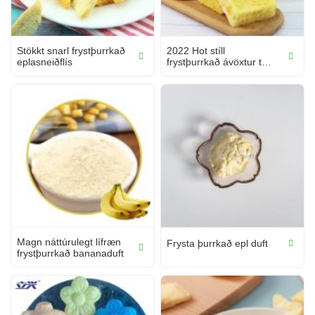
Stökkt snarl frystþurrkað
2022 Hot stíll
eplasneiðflís
frystþurrkað ávöxtur te
mest popu ...
Magn náttúrulegt lífræn
Frysta þurrkað epl duft
frystþurrkað bananaduft