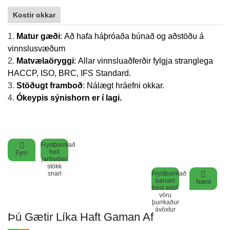
Kostir okkar
1.
Matur gæði
:
Að hafa háþróaða búnað og aðstöðu á
vinnslusvæðum
2.
Matvælaöryggi
:
Allar vinnsluaðferðir fylgja stranglega
HACCP, ISO, BRC, IFS Standard.
3.
Stöðugt framboð
:
Nálægt hráefni okkar.
4.
Ókeypis sýnishorn er í lagi.
Frystþurrkað
heil
Fyrri
jarðarber
stökk
snarl
Frystþurrkað
banani
Næst
best seldi
vöru
þurrkaður
ávöxtur
Þú Gætir Líka Haft Gaman Af