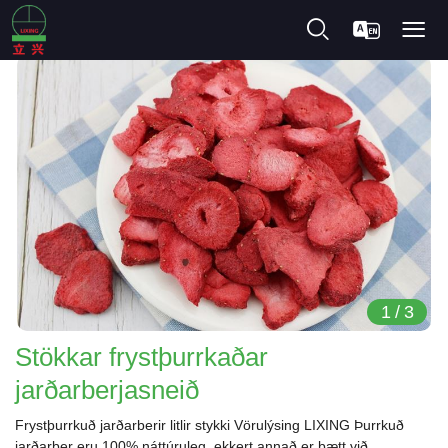
1
/
3
Stökkar frystþurrkaðar
jarðarberjasneið
Frystþurrkuð jarðarberir litlir stykki Vörulýsing LIXING Þurrkuð
jarðarber eru 100% náttúruleg, ekkert annað er bætt við.